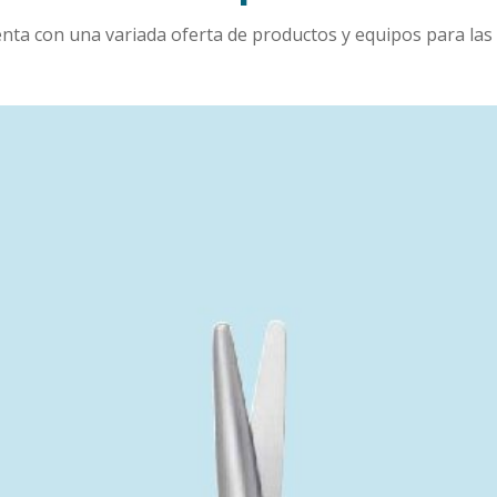
nta con una variada oferta de productos y equipos para las d