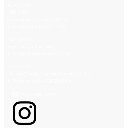
PROVINCIAS
CENTRALES
Avenida Pérez, Plaza CG, Chitré
Teléfono: + (507) 910-1734
COSTA RICA
Plaza Carolina, San José.
Teléfono: + (506) 4030-7104
VENEZUELA
Urb. Los Chorros, Caracas, Miranda Z.P. 1071.
Teléfono: + (58) 424-2958176
info@vimedint.com
vimed_int