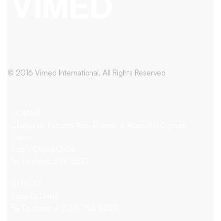
© 2016 Vimed International. All Rights Reserved
PANAMÁ
Ciudad de Panamá Ave. Ricardo J. Alfaro P.H.Century
Tower,
Piso 1, Oficina D-08
Teléfono: 394-5633
CHIRIQUÍ
Plaza Q, David
Teléfono: + (507) 788-8253