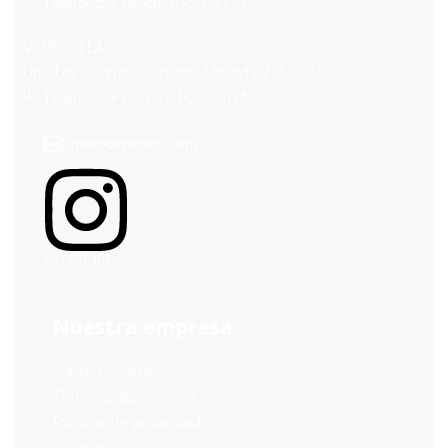
Teléfono: + (506) 4030-7104
VENEZUELA
Urb. Los Chorros, Caracas, Miranda Z.P. 1071.
Teléfono: + (58) 424-2958176
info@vimedint.com
vimed_int
Nuestra empresa
Sobre nosotros
Términos de servicios
Políticas de privacidad