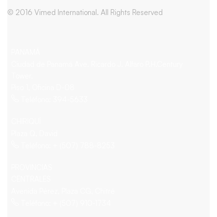
© 2016 Vimed International. All Rights Reserved
PANAMÁ
Ciudad de Panamá Ave. Ricardo J. Alfaro P.H.Century
Tower,
Piso 1, Oficina D-08
Teléfono: 394-5633
CHIRIQUÍ
Plaza Q, David
Teléfono: + (507) 788-8253
PROVINCIAS
CENTRALES
Avenida Pérez, Plaza CG, Chitré
Teléfono: + (507) 910-1734