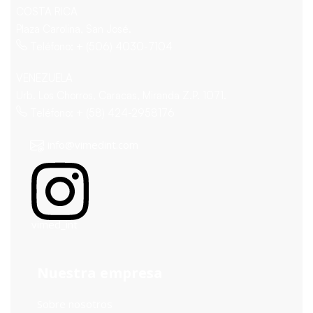
COSTA RICA
Plaza Carolina, San José.
Teléfono: + (506) 4030-7104
VENEZUELA
Urb. Los Chorros, Caracas, Miranda Z.P. 1071.
Teléfono: + (58) 424-2958176
info@vimedint.com
vimed_int
Nuestra empresa
Sobre nosotros